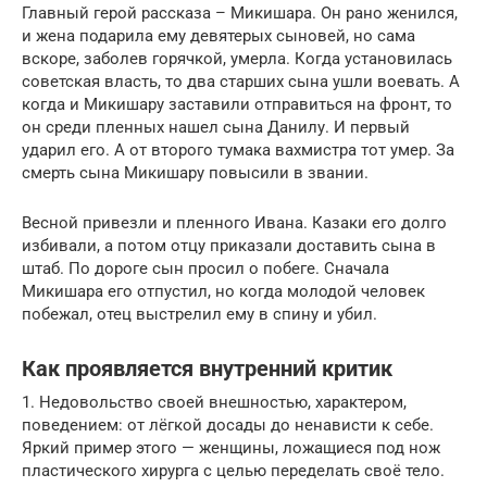
Главный герой рассказа – Микишара. Он рано женился,
и жена подарила ему девятерых сыновей, но сама
вскоре, заболев горячкой, умерла. Когда установилась
советская власть, то два старших сына ушли воевать. А
когда и Микишару заставили отправиться на фронт, то
он среди пленных нашел сына Данилу. И первый
ударил его. А от второго тумака вахмистра тот умер. За
смерть сына Микишару повысили в звании.
Весной привезли и пленного Ивана. Казаки его долго
избивали, а потом отцу приказали доставить сына в
штаб. По дороге сын просил о побеге. Сначала
Микишара его отпустил, но когда молодой человек
побежал, отец выстрелил ему в спину и убил.
Как проявляется внутренний критик
1. Недовольство своей внешностью, характером,
поведением: от лёгкой досады до ненависти к себе.
Яркий пример этого — женщины, ложащиеся под нож
пластического хирурга с целью переделать своё тело.