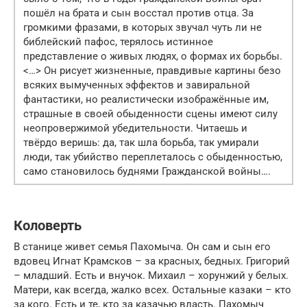
пошёл на брата и сын восстал против отца. За
громкими фразами, в которых звучал чуть ли не
библейский пафос, терялось истинное
представление о живых людях, о формах их борьбы.
<…> Он рисует жизненные, правдивые картины безо
всяких вымученных эффектов и завиральной
фантастики, но реалистически изображённые им,
страшные в своей обыденности сцены имеют силу
неопровержимой убедительности. Читаешь и
твёрдо веришь: да, так шла борьба, так умирали
люди, так убийство переплеталось с обыденностью,
само становилось буднями Гражданской войны….
Коловерть
В станице живет семья Пахомыча. Он сам и сын его
вдовец Игнат Крамсков – за красных, бедных. Григорий
– младший. Есть и внучок. Михаил – хорунжий у белых.
Матери, как всегда, жалко всех. Остальные казаки – кто
за кого. Есть и те, кто за казачью власть. Пахомыч