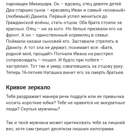
паромщик Микишара. Он – вдовец, отец девяти детей.
Два старших сына – красавец Иван и самый «коханый»
(любимый) Данила. Первый успел жениться до
Гражданской войны, стать отцом. Оба брата стояли за
красных. Отец – ни за кого. Но белые призвали его на
фронт. А он – единственный кормилец в семье.
Поймали казаки сыновей его. Заставили стрелять в
Данилу. А тот зла не держит, понимает все: «Батя,
родной мой, прощай!» Погнали Ивана на расстрел
сопровождать – пошел. И будто при побеге –
застрелил. Тот так и умер, схватившись за отцову руку.
Теперь 16-летняя Наташка винит его за смерть братьев.
Кривое зеркало
Тебя раздражает манера речи подруги или ее привычка
носить короткие юбки? Тебе не нравятся не аккуратные
люди? Скупые мужчины?
Так и твой мужчина может критиковать тебя за лишний
вес, хотя сам грешит десятком лишних килограмм.