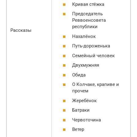
Кривая стёжка
Председатель
Реввоенсовета
республики
Рассказы
Нахалёнок
Путь-дороженька
Семейный человек
Двухмужняя
Обида
О Колчаке, крапиве и
прочем
Жеребёнок
Батраки
Червоточина
Ветер