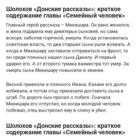
Шолохов «Донские рассказы»: краткое
содержание главы «Семейный человек»
Главный герой рассказа – Микишара. Он рано женился,
и жена подарила ему девятерых сыновей, но сама
вскоре, заболев горячкой, умерла. Когда установилась
советская власть, то два старших сына ушли воевать. А
когда и Микишару заставили отправиться на фронт, то
он среди пленных нашел сына Данилу. И первый
ударил его. А от второго тумака вахмистра тот умер. За
смерть сына Микишару повысили в звании.
Весной привезли и пленного Ивана. Казаки его долго
избивали, а потом отцу приказали доставить сына в
штаб. По дороге сын просил о побеге. Сначала
Микишара его отпустил, но когда молодой человек
побежал, отец выстрелил ему в спину и убил.
Шолохов «Донские рассказы»: краткое
содержание главы «Семейный человек»