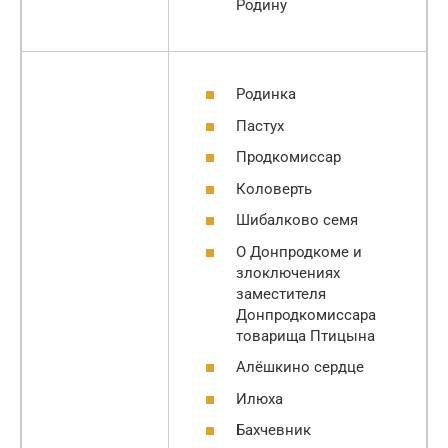
Родину
Родинка
Пастух
Продкомиссар
Коловерть
Шибалково семя
О Донпродкоме и
злоключениях
заместителя
Донпродкомиссара
товарища Птицына
Алёшкино сердце
Илюха
Бахчевник