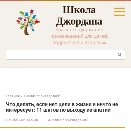
Перейти
Школа
к
контенту
Джордана
Краткое содержание
произведений для детей,
подростков и взрослых
Поиск:
Главная
»
Анализ произведений
Что делать, если нет цели в жизни и ничто не
интересует: 11 шагов по выходу из апатии
На чтение:
24 мин
Анализ произведений