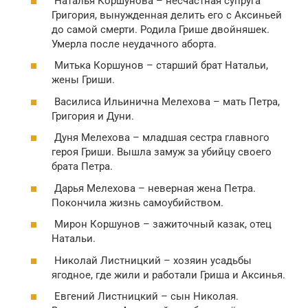
Наталья Коршунова – несчастная супруга
Григория, вынужденная делить его с Аксиньей
до самой смерти. Родила Грише двойняшек.
Умерла после неудачного аборта.
Митька Коршунов – старший брат Натальи,
жены Гриши.
Василиса Ильинична Мелехова – мать Петра,
Григория и Дуни.
Дуня Мелехова – младшая сестра главного
героя Гриши. Вышла замуж за убийцу своего
брата Петра.
Дарья Мелехова – неверная жена Петра.
Покончила жизнь самоубийством.
Мирон Коршунов – зажиточный казак, отец
Натальи.
Николай Листницкий – хозяин усадьбы
ягодное, где жили и работали Гриша и Аксинья.
Евгений Листницкий – сын Николая.