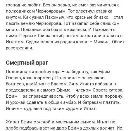
господ не любит. Вез он зерно, не смог разминуться с
полковником Чернояровым. Тот хлестнул старика
кнутом. Как узнал Пахомыч, что красные близко – стал
пахать землю Черноярова. Тот нахапал себе слишком
много. Подались оба брата к красным. И Пахомыч с
ними. Первым Гриша погиб, потом захватили старика с
Игнатом. Судом ведал их родная кровь – Михаил. Обоих
расстреляли.
Смертный враг
Половина жителей хутора – за бедноту, как Ефим
Озеров, красноармеец. Половина – за кулаков,
богатеев, как Игнат с Власом. Зятя Игната избрали в
председатели, а самого Ефима – членом Совета хутора.
Ефим – за справедливость. Чтоб у всех земли поровну.
И урожай сдавать в общий амбар. И батракам платить.
Иначе – суд. Был под таким судом и Игнат.
Живет Ефим с женой и маленьким сыном. Игнат по
злобе подбрасывает на двор Ефима дохлых волчат. Их