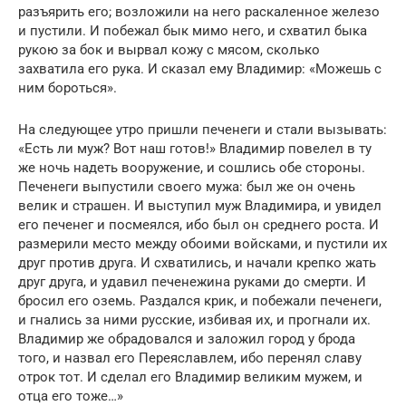
разъярить его; возложили на него раскаленное железо
и пустили. И побежал бык мимо него, и схватил быка
рукою за бок и вырвал кожу с мясом, сколько
захватила его рука. И сказал ему Владимир: «Можешь с
ним бороться».
На следующее утро пришли печенеги и стали вызывать:
«Есть ли муж? Вот наш готов!» Владимир повелел в ту
же ночь надеть вооружение, и сошлись обе стороны.
Печенеги выпустили своего мужа: был же он очень
велик и страшен. И выступил муж Владимира, и увидел
его печенег и посмеялся, ибо был он среднего роста. И
размерили место между обоими войсками, и пустили их
друг против друга. И схватились, и начали крепко жать
друг друга, и удавил печенежина руками до смерти. И
бросил его оземь. Раздался крик, и побежали печенеги,
и гнались за ними русские, избивая их, и прогнали их.
Владимир же обрадовался и заложил город у брода
того, и назвал его Переяславлем, ибо перенял славу
отрок тот. И сделал его Владимир великим мужем, и
отца его тоже…»