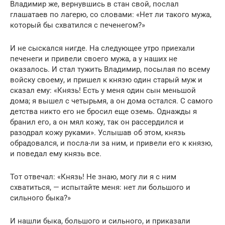
Владимир же, вернувшись в стан свой, послал
глашатаев по лагерю, со словами: «Нет ли такого мужа,
который бы схватился с печенегом?»
И не сыскался нигде. На следующее утро приехали
печенеги и привели своего мужа, а у наших не
оказалось. И стал тужить Владимир, посылая по всему
войску своему, и пришел к князю один старый муж и
сказал ему: «Князь! Есть у меня один сын меньшой
дома; я вышел с четырьмя, а он дома остался. С самого
детства никто его не бросил еще оземь. Однажды я
бранил его, а он мял кожу, так он рассердился и
разодрал кожу руками». Услышав об этом, князь
обрадовался, и посла-ли за ним, и привели его к князю,
и поведал ему князь все.
Тот отвечал: «Князь! Не знаю, могу ли я с ним
схватиться, — испытайте меня: нет ли большого и
сильного быка?»
И нашли быка, большого и сильного, и приказали