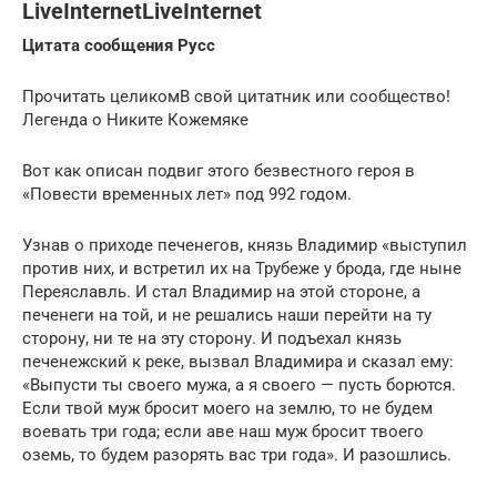
LiveInternetLiveInternet
Цитата сообщения Русс
Прочитать целикомВ свой цитатник или сообщество!
Легенда о Никите Кожемяке
Вот как описан подвиг этого безвестного героя в
«Повести временных лет» под 992 годом.
Узнав о приходе печенегов, князь Владимир «выступил
против них, и встретил их на Трубеже у брода, где ныне
Переяславль. И стал Владимир на этой стороне, а
печенеги на той, и не решались наши перейти на ту
сторону, ни те на эту сторону. И подъехал князь
печенежский к реке, вызвал Владимира и сказал ему:
«Выпусти ты своего мужа, а я своего — пусть борются.
Если твой муж бросит моего на землю, то не будем
воевать три года; если аве наш муж бросит твоего
оземь, то будем разорять вас три года». И разошлись.