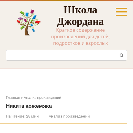
Перейти
Школа
к
контенту
Джордана
Краткое содержание
произведений для детей,
подростков и взрослых
Поиск:
Главная
»
Анализ произведений
Никита кожемяка
На чтение:
28 мин
Анализ произведений