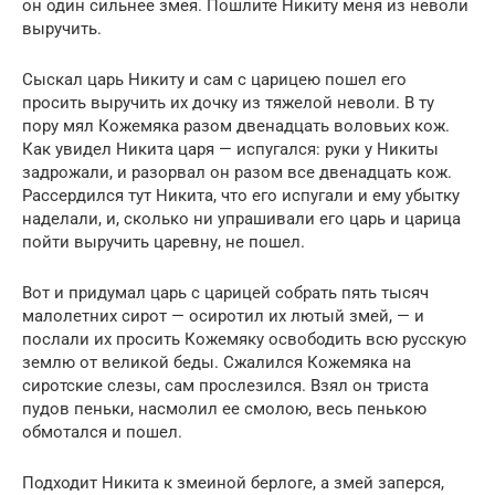
он один сильнее змея. Пошлите Никиту меня из неволи
выручить.
Сыскал царь Никиту и сам с царицею пошел его
просить выручить их дочку из тяжелой неволи. В ту
пору мял Кожемяка разом двенадцать воловьих кож.
Как увидел Никита царя — испугался: руки у Никиты
задрожали, и разорвал он разом все двенадцать кож.
Рассердился тут Никита, что его испугали и ему убытку
наделали, и, сколько ни упрашивали его царь и царица
пойти выручить царевну, не пошел.
Вот и придумал царь с царицей собрать пять тысяч
малолетних сирот — осиротил их лютый змей, — и
послали их просить Кожемяку освободить всю русскую
землю от великой беды. Сжалился Кожемяка на
сиротские слезы, сам прослезился. Взял он триста
пудов пеньки, насмолил ее смолою, весь пенькою
обмотался и пошел.
Подходит Никита к змеиной берлоге, а змей заперся,