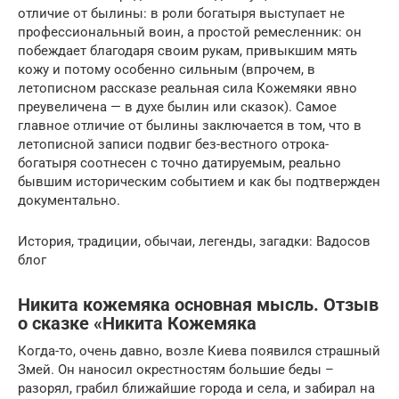
отличие от былины: в роли богатыря выступает не
профессиональный воин, а простой ремесленник: он
побеждает благодаря своим рукам, привыкшим мять
кожу и потому особенно сильным (впрочем, в
летописном рассказе реальная сила Кожемяки явно
преувеличена — в духе былин или сказок). Самое
главное отличие от былины заключается в том, что в
летописной записи подвиг без-вестного отрока-
богатыря соотнесен с точно датируемым, реально
бывшим историческим событием и как бы подтвержден
документально.
История, традиции, обычаи, легенды, загадки: Вадосов
блог
Никита кожемяка основная мысль. Отзыв
о сказке «Никита Кожемяка
Когда-то, очень давно, возле Киева появился страшный
Змей. Он наносил окрестностям большие беды –
разорял, грабил ближайшие города и села, и забирал на