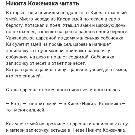
Никита Кожемяка читать
В старые годы появился невдалеке от Киева страшный
змей. Много народа из Киева змей потаскал в свою
берлогу, потаскал и поел. Утащил змей и царскую дочь,
но не съел ее, а крепко-накрепко запер в своей берлоге.
Увязалась за царевной из дому маленькая собачонка.
Как улетит змей на промысел, царевна напишет
записочку к отцу, к матери, привяжет записочку
собачонке на шею и пошлет ее домой. Собачонка
записочку отнесет и ответ принесет.
Вот раз царь и царица пишут царевне: узнай-де от змея,
кто его сильней.
Стала царевна от змея допытываться и допыталась.
— Есть, — говорит змей, — в Киеве Никита Кожемяка —
тот меня сильней.
Как ушел змей на промысел, царевна и написала к отцу,
к матери записочку: есть-де в Киеве Никита Кожемяка,