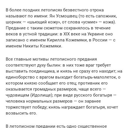
В более поздних летописях безвестного отрока
называют по имени: Ян Усмошвец (то есть сапожник,
шорник — «шьющий кожу», от слова «усмие» — кожа).
Предание с таким сюжетом сохранялось в течение
веков в устной традиции: в XIX веке на Украине оно
записано с именем Кирилла Кожемяки, в России — с
именем Никиты Кожемяки.
Все главные мотивы летописного предания
соответствуют духу былин: в них тоже враг требует
выставить поединщика, и князь не сразу его находит; на
единоборство с врагом выходит богатырь-малолеток, о
котором князю сообщает его отец; противник его
оказывается громадных размеров, чаще всего —
чудовищем (Идолище); при виде русского богатыря —
человека нормальных размеров — он заранее
торжествует победу; князь награждает богатыря, хочет
возвысить его.
В летописном предании есть одно существенное