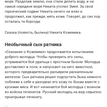
моря. Разделив землю, они стали делить воду, и на
самой середине моря Никита утопил Змея. За свой
героический подвиг Никита ничего не взял и
продолжил, как прежде, мять кожи. Говорят, до сих пор
осталась та борозда.
Сказка (повесть, былина) Никита Кожемяка.
Необычный сын ратника
«Сказание о Кожемяке» продолжается испытанием
доброго молодца. Чтобы проверить его силы,
устраивается бой удальца с яростным быком. Молодца
доставляют в полк, и напускают на него животное,
которого предварительно разъярили раскаленным
железом. Сын ратника решил подпустить быка немного
поближе к себе и разорвал его кожу по бокам вместе с
кусками мяса. И вот начинается бой молодца с воином
из войска печенегов. Русский молодец на вид серьезно
проигрывал печенегу.