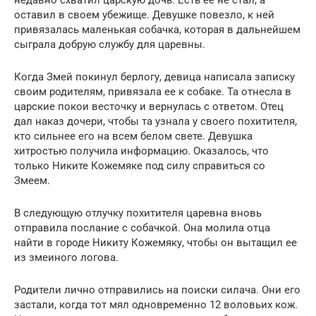
недавно схватил царскую дочь. Есть ее не стал, а
оставил в своем убежище. Девушке повезло, к ней
привязалась маленькая собачка, которая в дальнейшем
сыграла добрую службу для царевны.
Когда Змей покинул берлогу, девица написала записку
своим родителям, привязала ее к собаке. Та отнесла в
царские покои весточку и вернулась с ответом. Отец
дал наказ дочери, чтобы та узнала у своего похитителя,
кто сильнее его на всем белом свете. Девушка
хитростью получила информацию. Оказалось, что
только Никите Кожемяке под силу справиться со
Змеем.
В следующую отлучку похитителя царевна вновь
отправила послание с собачкой. Она молила отца
найти в городе Никиту Кожемяку, чтобы он вытащил ее
из змеиного логова.
Родители лично отправились на поиски силача. Они его
застали, когда тот мял одновременно 12 воловьих кож.