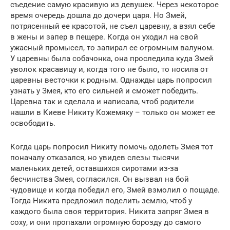
съедение самую красивую из девушек. Через некоторое
время очередь дошла до дочери царя. Но Змей,
потрясенный ее красотой, не съел царевну, а взял себе
в жены и запер в пещере. Когда он уходил на свой
ужасный промысел, то запирал ее огромным валуном.
У царевны была собачонка, она проследила куда Змей
уволок красавицу и, когда того не было, то носила от
царевны весточки к родным. Однажды царь попросил
узнать у Змея, кто его сильней и сможет победить.
Царевна так и сделала и написала, чтоб родители
нашли в Киеве Никиту Кожемяку – только он может ее
освободить.
Когда царь попросил Никиту помочь одолеть Змея тот
поначалу отказался, но увидев слезы тысячи
маленьких детей, оставшихся сиротами из-за
бесчинства Змея, согласился. Он вызвал на бой
чудовище и когда победил его, Змей взмолил о пощаде.
Тогда Никита предложил поделить землю, чтоб у
каждого была своя территория. Никита запряг Змея в
соху, и они пропахали огромную борозду до самого