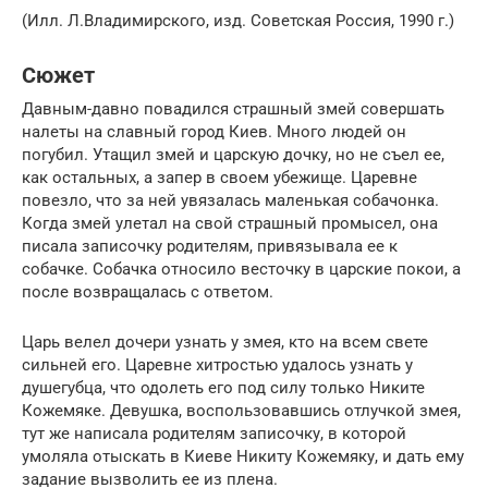
(Илл. Л.Владимирского, изд. Советская Россия, 1990 г.)
Сюжет
Давным-давно повадился страшный змей совершать
налеты на славный город Киев. Много людей он
погубил. Утащил змей и царскую дочку, но не съел ее,
как остальных, а запер в своем убежище. Царевне
повезло, что за ней увязалась маленькая собачонка.
Когда змей улетал на свой страшный промысел, она
писала записочку родителям, привязывала ее к
собачке. Собачка относило весточку в царские покои, а
после возвращалась с ответом.
Царь велел дочери узнать у змея, кто на всем свете
сильней его. Царевне хитростью удалось узнать у
душегубца, что одолеть его под силу только Никите
Кожемяке. Девушка, воспользовавшись отлучкой змея,
тут же написала родителям записочку, в которой
умоляла отыскать в Киеве Никиту Кожемяку, и дать ему
задание вызволить ее из плена.