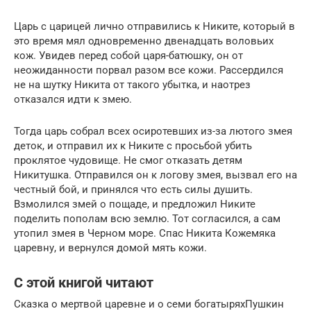
Царь с царицей лично отправились к Никите, который в
это время мял одновременно двенадцать воловьих
кож. Увидев перед собой царя-батюшку, он от
неожиданности порвал разом все кожи. Рассердился
не на шутку Никита от такого убытка, и наотрез
отказался идти к змею.
Тогда царь собрал всех осиротевших из-за лютого змея
деток, и отправил их к Никите с просьбой убить
проклятое чудовище. Не смог отказать детям
Никитушка. Отправился он к логову змея, вызвал его на
честный бой, и принялся что есть силы душить.
Взмолился змей о пощаде, и предложил Никите
поделить пополам всю землю. Тот согласился, а сам
утопил змея в Черном море. Спас Никита Кожемяка
царевну, и вернулся домой мять кожи.
С этой книгой читают
Сказка о мертвой царевне и о семи богатыряхПушкин