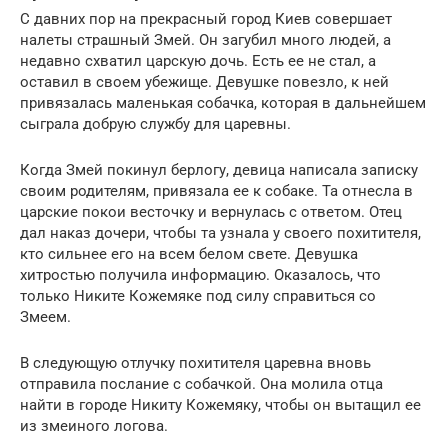
С давних пор на прекрасный город Киев совершает
налеты страшный Змей. Он загубил много людей, а
недавно схватил царскую дочь. Есть ее не стал, а
оставил в своем убежище. Девушке повезло, к ней
привязалась маленькая собачка, которая в дальнейшем
сыграла добрую службу для царевны.
Когда Змей покинул берлогу, девица написала записку
своим родителям, привязала ее к собаке. Та отнесла в
царские покои весточку и вернулась с ответом. Отец
дал наказ дочери, чтобы та узнала у своего похитителя,
кто сильнее его на всем белом свете. Девушка
хитростью получила информацию. Оказалось, что
только Никите Кожемяке под силу справиться со
Змеем.
В следующую отлучку похитителя царевна вновь
отправила послание с собачкой. Она молила отца
найти в городе Никиту Кожемяку, чтобы он вытащил ее
из змеиного логова.