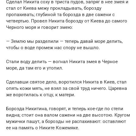
Сделал Никита соху в триста пудов, запряг в нее змея и
стал от Киева межу прокладывать, борозду
пропахивать; глубиной та борозда в две сажени с
четвертью. Провел Никита борозду от Киева до самого
Черного моря и говорит змею:
— Землю мы разделили — теперь давай море делить,
чтобы о воде промеж нас спору не вышло.
Стали воду делить — вогнал Никита змея в Черное
море, да там его и утопил.
Сделавши святое дело, воротился Никита в Киев, стал
опять кожи мять, не взял за свой труд ничего. Царевна
же воротилась к отцу, к матери.
Борозда Никитина, говорят, и теперь кое-где по степи
видна; стоит она валом сажени на две высотою. Кругом
мужички пашут, а борозды не распахивают: оставляют
ее на память о Никите Кожемяке.