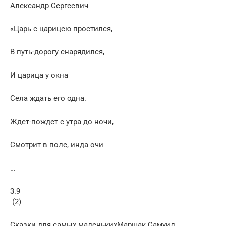
Александр Сергеевич
«Царь с царицею простился,
В путь-дорогу снарядился,
И царица у окна
Села ждать его одна.
Ждет-пождет с утра до ночи,
Смотрит в поле, инда очи
…
3.9
(2)
Сказки для самых маленькихМаршак Самуил