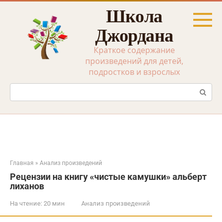
Перейти
Школа
к
контенту
Джордана
Краткое содержание
произведений для детей,
подростков и взрослых
Поиск:
Главная
»
Анализ произведений
Рецензии на книгу «чистые камушки» альберт
лиханов
На чтение:
20 мин
Анализ произведений