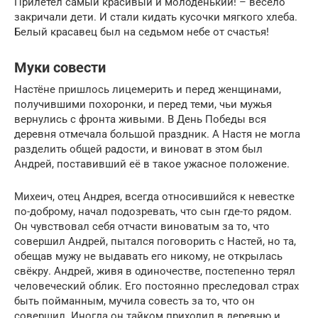
Прилетел самый красивый и молоденький! – весело
закричали дети. И стали кидать кусочки мягкого хлеба.
Белый красавец был на седьмом небе от счастья!
Муки совести
Настёне пришлось лицемерить и перед женщинами,
получившими похоронки, и перед теми, чьи мужья
вернулись с фронта живыми. В День Победы вся
деревня отмечала большой праздник. А Настя не могла
разделить общей радости, и виноват в этом был
Андрей, поставивший её в такое ужасное положение.
Михеич, отец Андрея, всегда относившийся к невестке
по-доброму, начал подозревать, что сын где-то рядом.
Он чувствовал себя отчасти виноватым за то, что
совершил Андрей, пытался поговорить с Настей, но та,
обещав мужу не выдавать его никому, не открылась
свёкру. Андрей, живя в одиночестве, постепенно терял
человеческий облик. Его постоянно преследовал страх
быть пойманным, мучила совесть за то, что он
совершил. Иногда он тайком приходил в деревню и