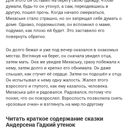
Для этого он оставил на берегу свою одежду, чтобы
думали, будь-то он утонул, а сам, переодевшись в
другую, пошел прочь. Когда начало смеркаться,
Михаське стало страшно, но он запрещал себе думать о
доме. Однако, поразмыслив, он вспомнил о маме,
подумал, как плохо ей будет. Это заставило его
повернуть обратно.
Он долго бежал и уже под вечер оказался в знакомых
местах. Взглянув на берег, он сначала увидел отца,
затем мать. Она же увидев Михаську, сразу побежала к
нему, затем долго и крепко его обнимала. Он даже
слышал, как стучит её сердце. Затем он подошёл к отцу.
Он испытывал к нему одну жалость. Жалел этого
взрослого и глупого, как ему казалось, человека.
Михаська шёл и радовался. Радовался, потому что
понял, что он повзрослел. Взрослость позволила снять
«розовые очки» и взглянуть на мир по-другому
Читать краткое содержание сказки
Андерсена Гадкий утенок