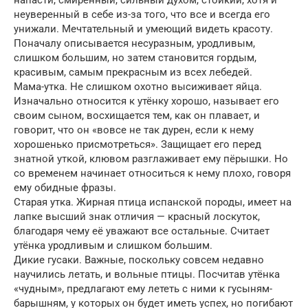
напасти, смиренный, сильный духом, стойкий, хотя и
неуверенный в себе из-за того, что все и всегда его
унижали. Мечтательный и умеющий видеть красоту.
Поначалу описывается несуразным, уродливым,
слишком большим, но затем становится гордым,
красивым, самым прекрасным из всех лебедей.
Мама-утка. Не слишком охотно высиживает яйца.
Изначально относится к утёнку хорошо, называет его
своим сыном, восхищается тем, как он плавает, и
говорит, что он «вовсе не так дурен, если к нему
хорошенько присмотреться». Защищает его перед
знатной уткой, клювом разглаживает ему пёрышки. Но
со временем начинает относиться к нему плохо, говоря
ему обидные фразы.
Старая утка. Жирная птица испанской породы, имеет на
лапке высший знак отличия — красный лоскуток,
благодаря чему её уважают все остальные. Считает
утёнка уродливым и слишком большим.
Дикие гусаки. Важные, поскольку совсем недавно
научились летать, и вольные птицы. Посчитав утёнка
«чудным», предлагают ему лететь с ними к гусыням-
барышням, у которых он будет иметь успех, но погибают