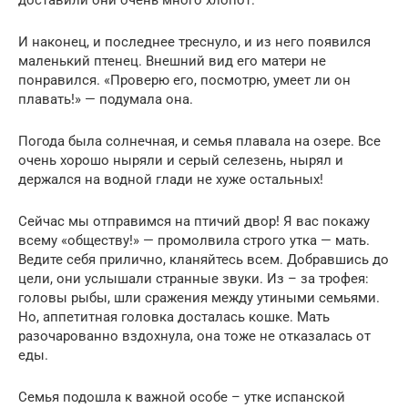
И наконец, и последнее треснуло, и из него появился
маленький птенец. Внешний вид его матери не
понравился. «Проверю его, посмотрю, умеет ли он
плавать!» — подумала она.
Погода была солнечная, и семья плавала на озере. Все
очень хорошо ныряли и серый селезень, нырял и
держался на водной глади не хуже остальных!
Сейчас мы отправимся на птичий двор! Я вас покажу
всему «обществу!» — промолвила строго утка — мать.
Ведите себя прилично, кланяйтесь всем. Добравшись до
цели, они услышали странные звуки. Из – за трофея:
головы рыбы, шли сражения между утиными семьями.
Но, аппетитная головка досталась кошке. Мать
разочарованно вздохнула, она тоже не отказалась от
еды.
Семья подошла к важной особе – утке испанской