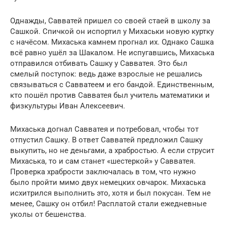
Однажды, Савватей пришел со своей стаей в школу за
Сашкой. Спичкой он испортил у Михаськи новую куртку
с начёсом. Михаська камнем прогнал их. Однако Сашка
всё равно ушёл за Шакалом. Не испугавшись, Михаська
отправился отбивать Сашку у Савватея. Это был
смелый поступок: ведь даже взрослые не решались
связываться с Савватеем и его бандой. Единственным,
кто пошёл против Савватея был учитель математики и
физкультуры Иван Алексеевич.
Михаська догнал Савватея и потребовал, чтобы тот
отпустил Сашку. В ответ Савватей предложил Сашку
выкупить, но не деньгами, а храбростью. А если струсит
Михаська, то и сам станет «шестеркой» у Савватея.
Проверка храбрости заключалась в том, что нужно
было пройти мимо двух немецких овчарок. Михаська
исхитрился выполнить это, хотя и был покусан. Тем не
менее, Сашку он отбил! Расплатой стали ежедневные
уколы от бешенства.