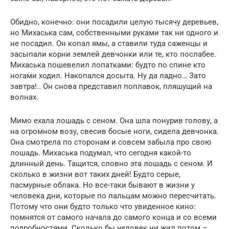
Обидно, конечно: они посадили целую тысячу деревьев,
но Михаська сам, собственными руками так ни одного и
не посадил. Он копал ямы, а ставили туда саженцы и
засыпали корни землей девчонки или те, кто послабее.
Михаська пошевелил лопатками: будто по спине кто
ногами ходил. Накопался досыта. Ну да ладно… Зато
завтра!.. Он снова представил поплавок, пляшущий на
волнах.
Мимо ехала лошадь с сеном. Она шла понурив голову, а
на огромном возу, свесив босые ноги, сидела девчонка.
Она смотрела по сторонам и совсем забыла про свою
лошадь. Михаська подумал, что сегодня какой-то
длинный день. Тащится, словно эта лошадь с сеном. И
сколько в жизни вот таких дней! Будто серые,
пасмурные облака. Но все-таки бывают в жизни у
человека дни, которые по пальцам можно пересчитать.
Потому что они будто только что увиденное кино:
помнятся от самого начала до самого конца и со всеми
подробностями. Сколько бы человек ни жил потом –