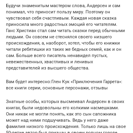
Будучи знаменитым мастером слова, Андерсен и сам
понимал, что приносит пользу миру. Поэтому он
чувствовал себя счастливым. Каждая новая сказка
приносила много радостных эмоций его читателям.
Ганс Христиан стал сам читать сказки перед обычными
людьми. Он совсем не стеснялся своего низшего
происхождения, а, наоборот, хотел, чтобы его книжки
читали ребятишки из таких же бедных семей, как и он
сам. Больше всего писатель ненавидел пустых,
невежественных, хвастливых и ленивых
представителей из высшего общества.
Вам будет интересно:Глен Кук «Приключения Гаррета»:
все книги серии, основные персонажи, отзывы
Знатные особы, которых высмеивал Андерсен в своих
книгах, были недовольны его колкими насмешками.
Они никак не могли понять, как это сын сапожника
может над ними подшучивать. Ведь у него даже
фамилия низкого происхождения. Только лишь на свое
50-летие автор был признан в своем родном городе