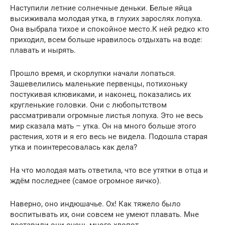
Наступили летние солнечные деньки. Белые яйца
высиживала молодая утка, в глухих зарослях лопуха.
Она выбрала тихое и спокойное место.К ней редко кто
приходил, всем больше нравилось отдыхать на воде:
плавать и нырять.
Прошло время, и скорлупки начали лопаться.
Зашевелились маленькие первенцы, потихоньку
постукивая клювиками, и наконец, показались их
кругленькие головки. Они с любопытством
рассматривали огромные листья лопуха. Это не весь
мир сказала мать – утка. Он на много больше этого
растения, хотя и я его весь не видела. Подошла старая
утка и поинтересовалась как дела?
На что молодая мать ответила, что все утятки в отца и
ждём последнее (самое огромное яичко).
Наверно, оно индюшачье. Ох! Как тяжело было
воспитывать их, они совсем не умеют плавать. Мне
доставили они очень много хлопот.