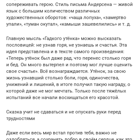
сопереживать герою. Стиль письма Андерсена — живой
язык с большим количеством различных
художественных оборотов: «чаща лопуха», «замертво
упали», «туман окутал», «камыши зашевелились» и т. д.
Главную мысль «Гадкого утёнка» можно высказать
пословицей: не узнав горя, не узнаешь и счастья. Эта
идея представлена и в тексте самого произведения:
«Теперь утёнок был даже рад, что перенес столько горя
и бед. Он много вытерпел и поэтому мог лучше оценить
свое счастье». Всё вознаграждается. Утёнок, за свою
жизнь узнавший столько боли, горя, одиночества,
унижений и лишений, в итоге получил такую награду, о
которой даже не мог мечтать. Только после тяжёлых
испытаний все начали восхищаться его красотой.
Сказка учит не сдаваться и не опускать руки перед
трудностями
Даже если весь мир встал против тебя, важно не
озлобляться, а сохранять добро в своём сердце, как это