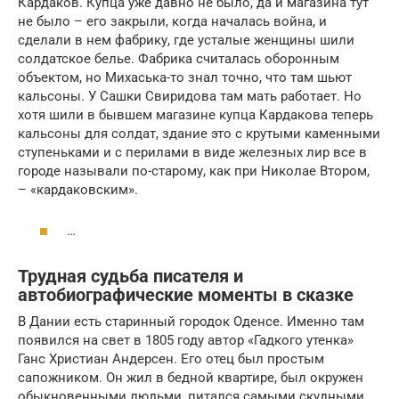
Кардаков. Купца уже давно не было, да и магазина тут
не было – его закрыли, когда началась война, и
сделали в нем фабрику, где усталые женщины шили
солдатское белье. Фабрика считалась оборонным
объектом, но Михаська-то знал точно, что там шьют
кальсоны. У Сашки Свиридова там мать работает. Но
хотя шили в бывшем магазине купца Кардакова теперь
кальсоны для солдат, здание это с крутыми каменными
ступеньками и с перилами в виде железных лир все в
городе называли по-старому, как при Николае Втором,
– «кардаковским».
…
Трудная судьба писателя и
автобиографические моменты в сказке
В Дании есть старинный городок Оденсе. Именно там
появился на свет в 1805 году автор «Гадкого утенка»
Ганс Христиан Андерсен. Его отец был простым
сапожником. Он жил в бедной квартире, был окружен
обыкновенными людьми, питался самыми скудными