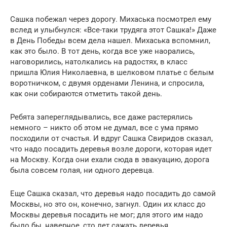
Сашка побежал через дорогу. Михаська посмотрел ему
вслед и улыбнулся: «Все-таки трудяга этот Сашка!» Даже
в День Победы всем дела нашел. Михаська вспомнил,
как это было. В тот день, когда все уже наорались,
наговорились, натолкались на радостях, в класс
пришла Юлия Николаевна, в шелковом платье с белым
воротничком, с двумя орденами Ленина, и спросила,
как они собираются отметить такой день.
Ребята запереглядывались, все даже растерялись
немного – никто об этом не думал, все с ума прямо
посходили от счастья. И вдруг Сашка Свиридов сказал,
что надо посадить деревья возле дороги, которая идет
на Москву. Когда они ехали сюда в эвакуацию, дорога
была совсем голая, ни одного деревца.
Еще Сашка сказал, что деревья надо посадить до самой
Москвы, но это он, конечно, загнул. Один их класс до
Москвы деревья посадить не мог; для этого им надо
было бы, наверное, сто лет сажать деревья.