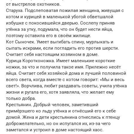
от выстрелов охотников.
Старуха. Подслеповатая пожилая женщина, живущая с
котом и курицей в маленькой убогой обветшалой
избушке с покосившейся дверью. Сослепу приняв
утёнка за утку, подумала, что он будет нести яйца,
поэтому оставила его в своём жилище.
Кот Сыночек. Умеет выгибать спину, мурлыкать и
сыпать искрами, если погладить его против шерсти.
Считает себя настоящим хозяином в доме.
Курица Коротконожка. Имеет маленькие короткие
ножки, за что и получила такое имя. Прилежно несёт
яйца. Считает себя хозяйкой дома и лучшей половиной
всего света, когда вместе с котом говорит: «Мы и весь
свет!». Ворчлива, любит раздавать советы, учила утёнка
жизни и ругала его, хотя заявляла, что желает ему
только добра.
Крестьянин. Добрый человек, заметивший
примёрзшего ко льду утёнка и отнёсший его к себе
домой. Жена и дети крестьянина отнеслись к птенцу
доброжелательно, но он испугался их, из-за чего
заметался и устроил в доме настоящий хаос.