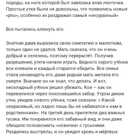
породы, на ноге которой был завязана алая ленточка.
Простые утки были не довольны, что появились новые
«рты», особенно их раздражал самый «несуразный»
Все пытались клюнуть его.
Знатная дама выразила свою симпатию к малюткам,
только один не удался. Мать сказала, что он очень
добрый и селезень, поэтому перерастёт. Получив
разрешение, утята начали играть. Бедного серого утёнка
все клевали и каждый старался обидеть. Вся семья
стала ненавидеть его, даже родная мать желала его
смерти. Вначале он не знал, что делать. И вот,
нескладный утёнок решил убежать. Кое – как он
перевалился через покосившийся забор. Утром дикие
утки, увидев нового утёнка, тоже сказали: « Какой
некрасивый, но ладно лишь бы не набивался к нам в
родственники». На третий день прилетели два важных
гусака. Им понравился его забавный вид, и они даже
обещали познакомить «новичка» с гусынями.
Раздались выстрелы, и он увидел кровь и мёртвых