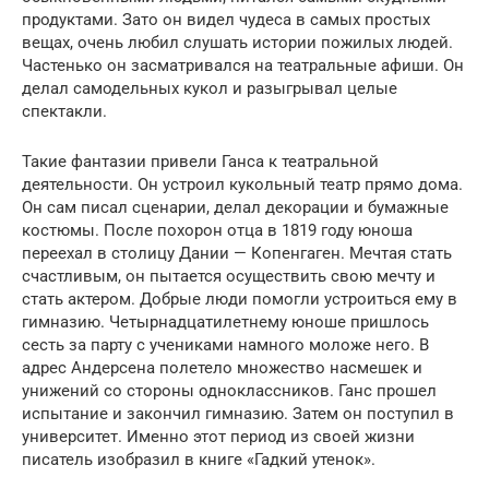
продуктами. Зато он видел чудеса в самых простых
вещах, очень любил слушать истории пожилых людей.
Частенько он засматривался на театральные афиши. Он
делал самодельных кукол и разыгрывал целые
спектакли.
Такие фантазии привели Ганса к театральной
деятельности. Он устроил кукольный театр прямо дома.
Он сам писал сценарии, делал декорации и бумажные
костюмы. После похорон отца в 1819 году юноша
переехал в столицу Дании — Копенгаген. Мечтая стать
счастливым, он пытается осуществить свою мечту и
стать актером. Добрые люди помогли устроиться ему в
гимназию. Четырнадцатилетнему юноше пришлось
сесть за парту с учениками намного моложе него. В
адрес Андерсена полетело множество насмешек и
унижений со стороны одноклассников. Ганс прошел
испытание и закончил гимназию. Затем он поступил в
университет. Именно этот период из своей жизни
писатель изобразил в книге «Гадкий утенок».