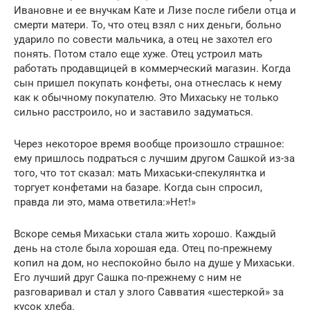
Ивановне и ее внучкам Кате и Лизе после гибели отца и
смерти матери. То, что отец взял с них деньги, больно
ударило по совести мальчика, а отец не захотел его
понять. Потом стало еще хуже. Отец устроил мать
работать продавщицей в коммерческий магазин. Когда
сын пришел покупать конфеты, она отнеслась к нему
как к обычному покупателю. Это Михаську не только
сильно расстроило, но и заставило задуматься.
Через некоторое время вообще произошло страшное:
ему пришлось подраться с лучшим другом Сашкой из-за
того, что тот сказал: мать Михаськи-спекулянтка и
торгует конфетами на базаре. Когда сын спросил,
правда ли это, мама ответила:»Нет!»
Вскоре семья Михаськи стала жить хорошо. Каждый
день на столе была хорошая еда. Отец по-прежнему
копил на дом, но неспокойно было на душе у Михаськи.
Его лучший друг Сашка по-прежнему с ним не
разговаривал и стал у злого Савватия «шестеркой» за
кусок хлеба.