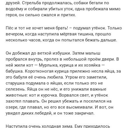
друзей. Стрельба продолжалась, собаки бегали по
водоёму и собирали убитых уток, одна пробежала мимо
героя, он сильно сжался и притих.
Пёс и тот не хочет меня брать! – подумал утёнок. Только
вечером, когда наступила мёртвая тишина, прошло
несколько часов, когда он попытался бежать дальше.
Он добежал до ветхой избушки. Затем малыш
пробрался внутрь, пролез в небольшой проём двери. В
ней жили кот — Мурлыка, курица и их хозяйка —
бабушка. Коротконогая курица прилежно несла яйца, за
это бабуля её очень любила. Утром его заметили,
старушка подумала о яйцах, если только это не
селезень. Яйца он не нёс, и его унижали важные
животные: кот и курочка. Ворвался свет, и утёнок
захотел плавать. Он решил убежать и поселился на
озере, где плавал, но его все высмеивали. И вот, он
увидел диких лебедей, и он тоже закричал.
Наступила очень холодная зима. Ему приходилось