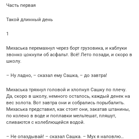
Часть первая
Такой длинный день
1
Михаська перемахнул через борт грузовика, и каблуки
звонко цокнули об асфальт. Всё! Лето позади, и скоро в
школу.
– Ну ладно, – сказал ему Сашка, – до завтра!
Михаська тряхнул головой и хлопнул Сашку по плечу.
Да, скоро в школу, немного осталось, каждый денек на
вес золота. Вот завтра они и собрались порыбалить.
Михаська представил, как стоят они, закатав штанины,
по колено в воде и поплавки мельтешат, пляшут,
сливаются с колеблющейся водой.
– Не опаздывай! – сказал Сашка. – Мух я наловлю…