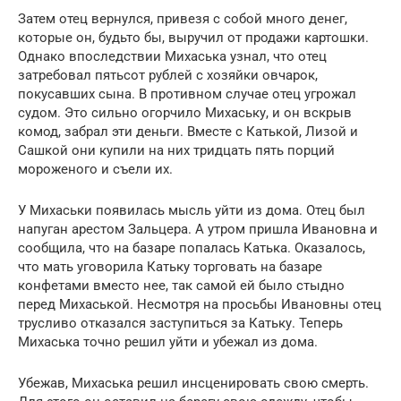
Затем отец вернулся, привезя с собой много денег,
которые он, будьто бы, выручил от продажи картошки.
Однако впоследствии Михаська узнал, что отец
затребовал пятьсот рублей с хозяйки овчарок,
покусавших сына. В противном случае отец угрожал
судом. Это сильно огорчило Михаську, и он вскрыв
комод, забрал эти деньги. Вместе с Катькой, Лизой и
Сашкой они купили на них тридцать пять порций
мороженого и съели их.
У Михаськи появилась мысль уйти из дома. Отец был
напуган арестом Зальцера. А утром пришла Ивановна и
сообщила, что на базаре попалась Катька. Оказалось,
что мать уговорила Катьку торговать на базаре
конфетами вместо нее, так самой ей было стыдно
перед Михаськой. Несмотря на просьбы Ивановны отец
трусливо отказался заступиться за Катьку. Теперь
Михаська точно решил уйти и убежал из дома.
Убежав, Михаська решил инсценировать свою смерть.