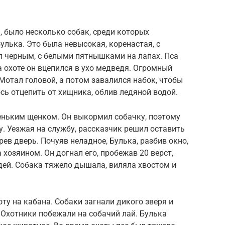
, было несколько собак, среди которых
улька. Это была невысокая, коренастая, с
л черным, с белыми пятнышками на лапах. Пса
 охоте он вцепился в ухо медведя. Огромный
 Мотал головой, а потом завалился набок, чтобы
сь отцепить от хищника, облив ледяной водой.
еньким щенком. Он выкормил собачку, поэтому
у. Уезжая на службу, рассказчик решил оставить
рев дверь. Почуяв неладное, Булька, разбив окно,
 хозяином. Он догнал его, пробежав 20 верст,
дей. Собака тяжело дышала, виляла хвостом и
оту на кабана. Собаки загнали дикого зверя и
 Охотники побежали на собачий лай. Булька