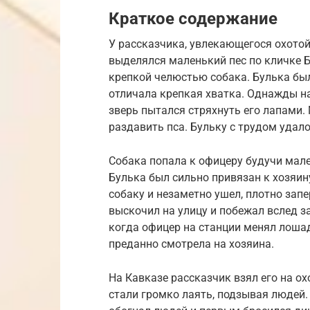
Краткое содержание
У рассказчика, увлекающегося охотой
выделялся маленький пес по кличке Б
крепкой челюстью собака. Булька бы
отличала крепкая хватка. Однажды на
зверь пытался стряхнуть его лапами.
раздавить пса. Бульку с трудом удало
Собака попала к офицеру будучи мал
Булька был сильно привязан к хозяин
собаку и незаметно ушел, плотно запе
выскочил на улицу и побежал вслед за
когда офицер на станции менял лоша
преданно смотрела на хозяина.
На Кавказе рассказчик взял его на ох
стали громко лаять, подзывая людей.