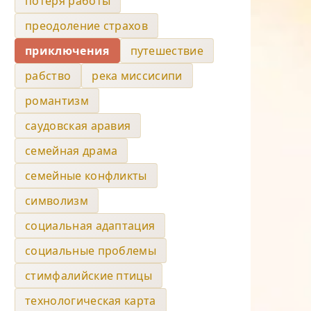
потеря работы
преодоление страхов
приключения
путешествие
рабство
река миссисипи
романтизм
саудовская аравия
семейная драма
семейные конфликты
символизм
социальная адаптация
социальные проблемы
стимфалийские птицы
технологическая карта