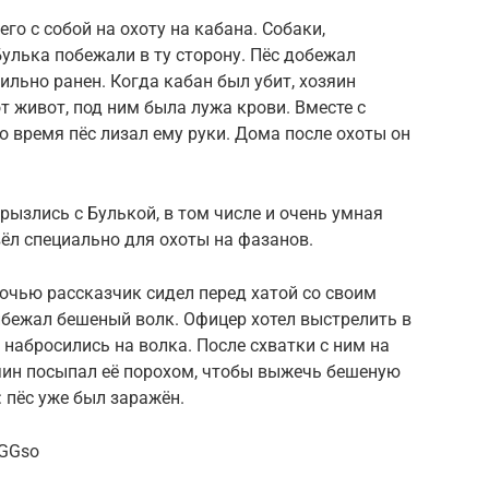
го с собой на охоту на кабана. Собаки,
Булька побежали в ту сторону. Пёс добежал
ильно ранен. Когда кабан был убит, хозяин
от живот, под ним была лужа крови. Вместе с
о время пёс лизал ему руки. Дома после охоты он
рызлись с Булькой, в том числе и очень умная
ёл специально для охоты на фазанов.
очью рассказчик сидел перед хатой со своим
ибежал бешеный волк. Офицер хотел выстрелить в
е набросились на волка. После схватки с ним на
зяин посыпал её порохом, чтобы выжечь бешеную
 пёс уже был заражён.
LGGso