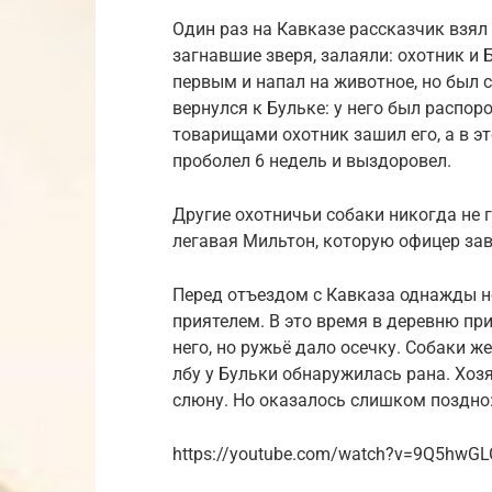
Один раз на Кавказе рассказчик взял е
загнавшие зверя, залаяли: охотник и 
первым и напал на животное, но был с
вернулся к Бульке: у него был распор
товарищами охотник зашил его, а в эт
проболел 6 недель и выздоровел.
Другие охотничьи собаки никогда не г
легавая Мильтон, которую офицер зав
Перед отъездом с Кавказа однажды н
приятелем. В это время в деревню пр
него, но ружьё дало осечку. Собаки ж
лбу у Бульки обнаружилась рана. Хо
слюну. Но оказалось слишком поздно:
https://youtube.com/watch?v=9Q5hwG