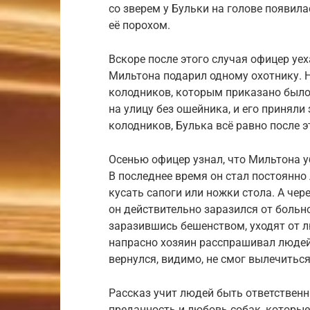
со зверем у Бульки на голове появил
её порохом.
Вскоре после этого случая офицер уеха
Мильтона подарил одному охотнику. Н
колодников, которым приказано было
на улицу без ошейника, и его приняли
колодников, Булька всё равно после э
Осенью офицер узнал, что Мильтона уб
В последнее время он стал постоянно 
кусать сапоги или ножки стола. А чер
он действительно заразился от больн
заразившись бешенством, уходят от л
напрасно хозяин расспрашивал людей 
вернулся, видимо, не смог вылечиться
Рассказ учит людей быть ответственн
преданность и любовь собак, которые