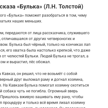
каза «Булька» (Л.Н. Толстой)
ого «Булька» поможет разобраться в том, чему
братьях наших меньших.
и, передаются от лица рассказчика, служившего
, отличавшаяся от других четвероногих и
вом. Булька был чёрный, только на кончиках лап
ся, его хватка была настолько крепкой, что даже
 от челюстей Бульки. Людей Булька не трогал, а
ком и вырастил, пёс обожал.
Кавказ, он решил, что не возьмёт с собой
 верный друг выломал раму и догнал хозяина,
. На Кавказе Булька помогал хозяину охотиться
ей собака чуть не погибла. Огромный зверь
 Пришлось вживую зашивать ему рану, чтобы
 процедуру и только всё время лизал хозяину