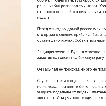
обогнал людей и первым бросился дик
ранен: кабан распорол ему живот. Хо
окровавленная собака лизала руки св
недель.
Перед отъездом домой рассказчик вм
это время в селение прибежал бешеный
оружие дало осечку. Собаки прогнали
Защищая хозяина, Булька отважно на
заметил на голове пса большую рану
Он засыпал ее порохом, но это не пом
Спустя несколько недель пес стал лиза
но не желал причинять боль. После эт
умирать подальше от людей. Опытные
животные. Они умирают в одиночестве