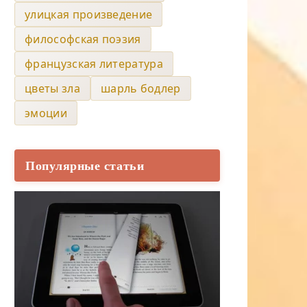
улицкая произведение
философская поэзия
французская литература
цветы зла
шарль бодлер
эмоции
Популярные статьи