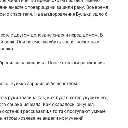
ое животное. Во время охоты пес был тяжело
зяин вместе с товарищами зашили рану. Все время
оего спасителя. На выздоровление Бульки ушло 6
есте с другом допоздна сидели перед домом. В
 волк. Они не смогли убить зверя, поскольку
 волка
бросился на хищника. После схватки рассказчик
огло. Булька заразился бешенством.
ть руки хозяина так, как будто хотел укусить его,
ого собака исчезла. Как оказалось, он ушел
 охотники рассказали, что так поступают умные
, чтобы хозяева не видели их мучений.