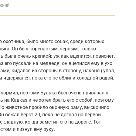
дений
о охотника, было много собак, среди которых
лька. Он был коренастым, чёрным, только
ь была очень крепкой: уж как вцепится, повиснет,
аз его пускали на медведя: он вцепился ему в ухо
пами, кидался из стороны в сторону, наконец упал,
м и держался, пока его не облили холодной водой.
ыкормил, поэтому Булька был очень привязан к
на Кавказ и не хотел брать его с собой, поэтому
. Но животное пробило оконную раму, выскочило
Он бежал вёрст 20, пока не догнал на первой
екладную, когда заметил его на дороге. Тот
стом и лизнул ему руку.