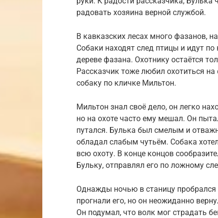
руки. К радости рассказчика, Булька
радовать хозяина верной службой.
В кавказских лесах много фазанов, н
Собаки находят след птицы и идут по 
дереве фазана. Охотнику остаётся то
Рассказчик тоже любил охотиться на 
собаку по кличке Мильтон.
Мильтон знал своё дело, он легко нах
но на охоте часто ему мешал. Он пыта
путался. Булька был смелым и отважн
обладал слабым чутьём. Собака хотел
всю охоту. В конце концов сообразит
Бульку, отправлял его по ложному сле
Однажды ночью в станицу пробрался в
прогнали его, но он неожиданно верну
Он подумал, что волк мог страдать б