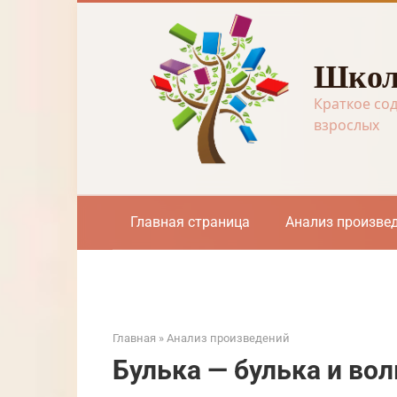
Перейти
к
контенту
Школ
Краткое со
взрослых
Главная страница
Анализ произве
Главная
»
Анализ произведений
Булька — булька и вол