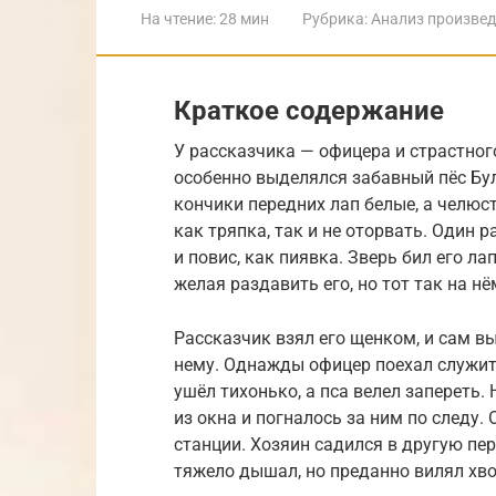
На чтение:
28 мин
Рубрика:
Анализ произве
Краткое содержание
У рассказчика — офицера и страстног
особенно выделялся забавный пёс Бу
кончики передних лап белые, а челюст
как тряпка, так и не оторвать. Один р
и повис, как пиявка. Зверь бил его ла
желая раздавить его, но тот так на нё
Рассказчик взял его щенком, и сам в
нему. Однажды офицер поехал служить 
ушёл тихонько, а пса велел запереть
из окна и погналось за ним по следу. 
станции. Хозяин садился в другую пер
тяжело дышал, но преданно вилял хво