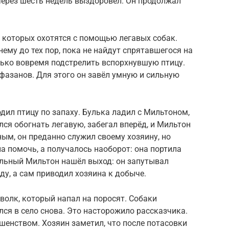
 через шесть недель выздоровел. Он продолжал
а которых охотятся с помощью легавых собак.
нему до тех пор, пока не найдут спрятавшегося на
лько вовремя подстрелить вспорхнувшую птицу.
фазанов. Для этого он завёл умную и сильную
одил птицу по запаху. Булька ладил с Мильтоном,
лся обогнать легавую, забегал вперёд, и Мильтон
ым, он преданно служил своему хозяину, но
а помочь, а получалось наоборот: она портила
ельный Мильтон нашёл выход: он запутывал
ду, а сам приводил хозяина к добыче.
олк, который напал на поросят. Собаки
лся в село снова. Это насторожило рассказчика.
ешенством. Хозяин заметил, что после потасовки