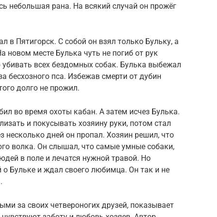
ась небольшая рана. На всякий случай он прожёг
л в Пятигорск. С собой он взял только Бульку, а
а новом месте Булька чуть не погиб от рук
 убивать всех бездомных собак. Булька выбежал
 за бесхозного пса. Избежав смерти от дубин
того долго не прожил.
ил во время охоты кабан. А затем исчез Булька.
лизать и покусывать хозяину руки, потом стал
ез несколько дней он пропал. Хозяин решил, что
ого волка. Он слышал, что самые умные собаки,
юдей в поле и лечатся нужной травой. Но
о Бульке и ждал своего любимца. Он так и не
.
ыми за своих четвероногих друзей, показывает
 чувствуют заботу и любовь хозяев. Автор