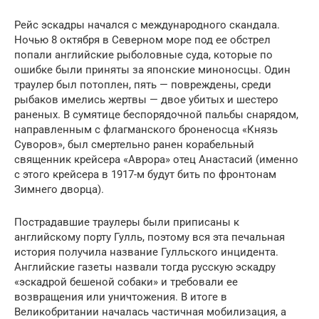
Рейс эскадры начался с международного скандала.
Ночью 8 октября в Северном море под ее обстрел
попали английские рыболовные суда, которые по
ошибке были приняты за японские миноносцы. Один
траулер был потоплен, пять — повреждены, среди
рыбаков имелись жертвы — двое убитых и шестеро
раненых. В сумятице беспорядочной пальбы снарядом,
направленным с флагманского броненосца «Князь
Суворов», был смертельно ранен корабельный
священник крейсера «Аврора» отец Анастасий (именно
с этого крейсера в 1917-м будут бить по фронтонам
Зимнего дворца).
Пострадавшие траулеры были приписаны к
английскому порту Гулль, поэтому вся эта печальная
история получила название Гулльского инцидента.
Английские газеты назвали тогда русскую эскадру
«эскадрой бешеной собаки» и требовали ее
возвращения или уничтожения. В итоге в
Великобритании началась частичная мобилизация, а