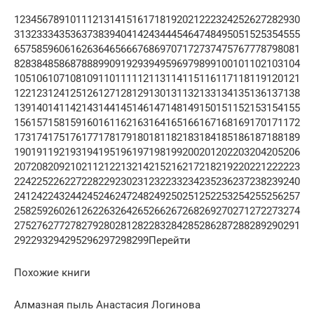
123456789101112131415161718192021222324252627282930
313233343536373839404142434445464748495051525354555
657585960616263646566676869707172737475767778798081
828384858687888990919293949596979899100101102103104
105106107108109110111112113114115116117118119120121
122123124125126127128129130131132133134135136137138
139140141142143144145146147148149150151152153154155
156157158159160161162163164165166167168169170171172
173174175176177178179180181182183184185186187188189
190191192193194195196197198199200201202203204205206
207208209210211212213214215216217218219220221222223
224225226227228229230231232233234235236237238239240
241242243244245246247248249250251252253254255256257
258259260261262263264265266267268269270271272273274
275276277278279280281282283284285286287288289290291
292293294295296297298299Перейти
Похожие книги
Алмазная пыль Анастасия Логинова