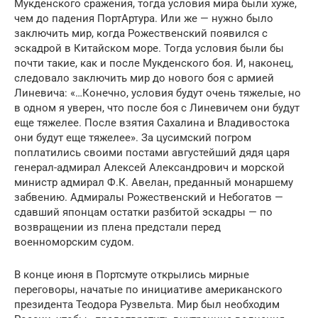
Мукденского сражения, тогда условия мира были хуже,
чем до падения ПортАртура. Или же — нужно было
заключить мир, когда Рожественский появился с
эскадрой в Китайском море. Тогда условия были бы
почти такие, как и после Мукденского боя. И, наконец,
следовало заключить мир до нового боя с армией
Линевича: «…Конечно, условия будут очень тяжелые, но
в одном я уверен, что после боя с Линевичем они будут
еще тяжелее. После взятия Сахалина и Владивостока
они будут еще тяжелее». За цусимский погром
поплатились своими постами августейший дядя царя
генерал-адмирал Алексей Александрович и морской
министр адмирал Ф.К. Авелан, преданный монаршему
забвению. Адмиралы Рожественский и Небогатов —
сдавший японцам остатки разбитой эскадры — по
возвращении из плена предстали перед
военноморским судом.
В конце июня в Портсмуте открылись мирные
переговоры, начатые по инициативе американского
президента Теодора Рузвельта. Мир был необходим