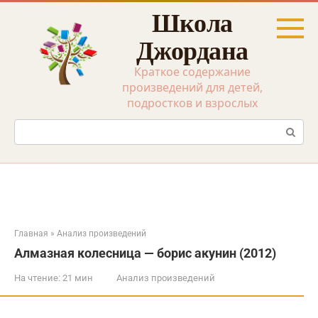
Перейти
Школа
к
контенту
Джордана
Краткое содержание
произведений для детей,
подростков и взрослых
Поиск:
Главная
»
Анализ произведений
Алмазная колесница — борис акунин (2012)
На чтение:
21 мин
Анализ произведений