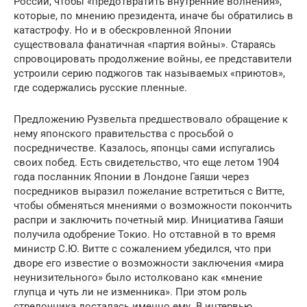
России, чтобы «предотвратить внутренние волнения»,
которые, по мнению президента, иначе бы обратились в
катастрофу. Но и в обескровленной Японии
существовала фанатичная «партия войны». Стараясь
спровоцировать продолжение войны, ее представители
устроили серию поджогов так называемых «приютов»,
где содержались русские пленные.
Предложению Рузвельта предшествовало обращение к
нему японского правительства с просьбой о
посредничестве. Казалось, японцы сами испугались
своих побед. Есть свидетельство, что еще летом 1904
года посланник Японии в Лондоне Гаяши через
посредников выразил пожелание встретиться с Витте,
чтобы обменяться мнениями о возможности покончить
распри и заключить почетный мир. Инициатива Гаяши
получила одобрение Токио. Но отставной в то время
министр С.Ю. Витте с сожалением убедился, что при
дворе его известие о возможности заключения «мира
неунизительного» было истолковано как «мнение
глупца и чуть ли не изменника». При этом роль
стрелочника досталась именно ему. В интервью