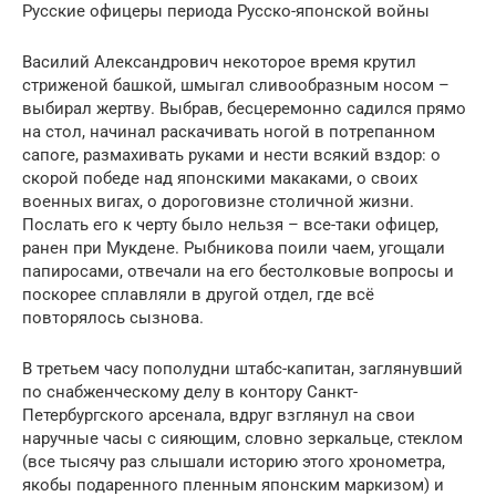
Русские офицеры периода Русско-японской войны
Василий Александрович некоторое время крутил
стриженой башкой, шмыгал сливообразным носом –
выбирал жертву. Выбрав, бесцеремонно садился прямо
на стол, начинал раскачивать ногой в потрепанном
сапоге, размахивать руками и нести всякий вздор: о
скорой победе над японскими макаками, о своих
военных вигах, о дороговизне столичной жизни.
Послать его к черту было нельзя – все-таки офицер,
ранен при Мукдене. Рыбникова поили чаем, угощали
папиросами, отвечали на его бестолковые вопросы и
поскорее сплавляли в другой отдел, где всё
повторялось сызнова.
В третьем часу пополудни штабс-капитан, заглянувший
по снабженческому делу в контору Санкт-
Петербургского арсенала, вдруг взглянул на свои
наручные часы с сияющим, словно зеркальце, стеклом
(все тысячу раз слышали историю этого хронометра,
якобы подаренного пленным японским маркизом) и