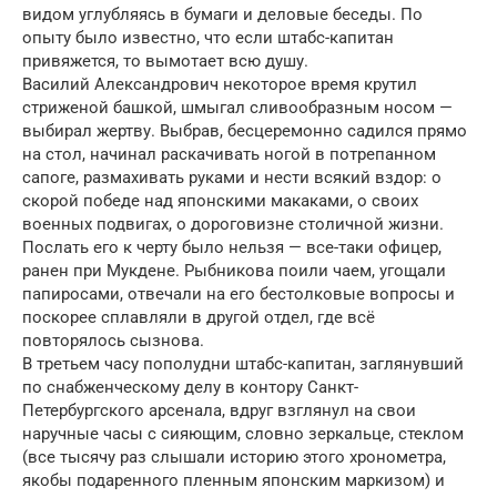
видом углубляясь в бумаги и деловые беседы. По
опыту было известно, что если штабс-капитан
привяжется, то вымотает всю душу.
Василий Александрович некоторое время крутил
стриженой башкой, шмыгал сливообразным носом —
выбирал жертву. Выбрав, бесцеремонно садился прямо
на стол, начинал раскачивать ногой в потрепанном
сапоге, размахивать руками и нести всякий вздор: о
скорой победе над японскими макаками, о своих
военных подвигах, о дороговизне столичной жизни.
Послать его к черту было нельзя — все-таки офицер,
ранен при Мукдене. Рыбникова поили чаем, угощали
папиросами, отвечали на его бестолковые вопросы и
поскорее сплавляли в другой отдел, где всё
повторялось сызнова.
В третьем часу пополудни штабс-капитан, заглянувший
по снабженческому делу в контору Санкт-
Петербургского арсенала, вдруг взглянул на свои
наручные часы с сияющим, словно зеркальце, стеклом
(все тысячу раз слышали историю этого хронометра,
якобы подаренного пленным японским маркизом) и