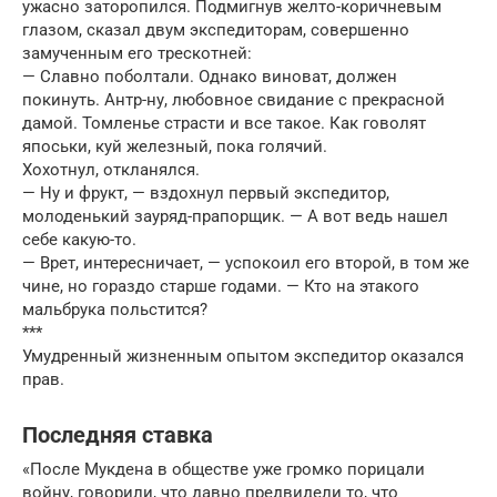
ужасно заторопился. Подмигнув желто-коричневым
глазом, сказал двум экспедиторам, совершенно
замученным его трескотней:
— Славно поболтали. Однако виноват, должен
покинуть. Антр-ну, любовное свидание с прекрасной
дамой. Томленье страсти и все такое. Как говолят
япоськи, куй железный, пока голячий.
Хохотнул, откланялся.
— Ну и фрукт, — вздохнул первый экспедитор,
молоденький зауряд-прапорщик. — А вот ведь нашел
себе какую-то.
— Врет, интересничает, — успокоил его второй, в том же
чине, но гораздо старше годами. — Кто на этакого
мальбрука польстится?
***
Умудренный жизненным опытом экспедитор оказался
прав.
Последняя ставка
«После Мукдена в обществе уже громко порицали
войну, говорили, что давно предвидели то, что