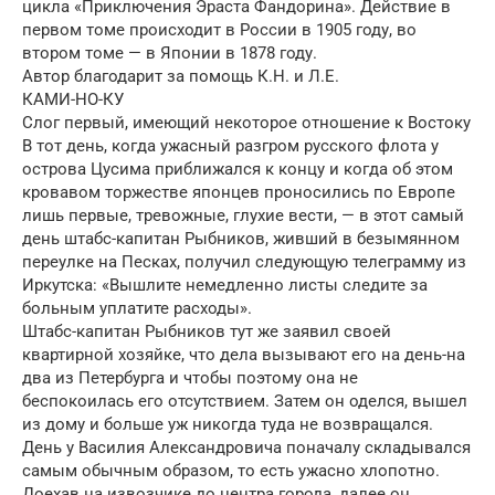
цикла «Приключения Эраста Фандорина». Действие в
первом томе происходит в России в 1905 году, во
втором томе — в Японии в 1878 году.
Автор благодарит за помощь К.Н. и Л.Е.
КАМИ-НО-КУ
Слог первый, имеющий некоторое отношение к Востоку
В тот день, когда ужасный разгром русского флота у
острова Цусима приближался к концу и когда об этом
кровавом торжестве японцев проносились по Европе
лишь первые, тревожные, глухие вести, — в этот самый
день штабс-капитан Рыбников, живший в безымянном
переулке на Песках, получил следующую телеграмму из
Иркутска: «Вышлите немедленно листы следите за
больным уплатите расходы».
Штабс-капитан Рыбников тут же заявил своей
квартирной хозяйке, что дела вызывают его на день-на
два из Петербурга и чтобы поэтому она не
беспокоилась его отсутствием. Затем он оделся, вышел
из дому и больше уж никогда туда не возвращался.
День у Василия Александровича поначалу складывался
самым обычным образом, то есть ужасно хлопотно.
Доехав на извозчике до центра города, далее он