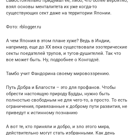
самостоятельно придумал ее, либо, что более вероятно,
взял основы менталитета их уже когда-то
существующих сект даже на территории Японии.
Фото: rblogger.ru
А чем Япония в этом плане хуже? Ведь в Индии,
например, еще до XX века существовали эзотерические
секты поедателей трупов, и тугов-душителей. Так что
все может быть. Ну, подробнее о Конгодзё.
Тамбо учит Фандорина своему мировоззрению.
Путь Добра и Благости – это для профанов. Чтобы
обрести настоящую природу Будды, нужно быть
полностью свободным не для чего-то, а просто. То есть
ограничения, привязанные к доброму пути развития, не
приведут к истинному познанию
А вот те, кто приняли и добро, и зло этого мира,
действительно могут стать избранными. Как день