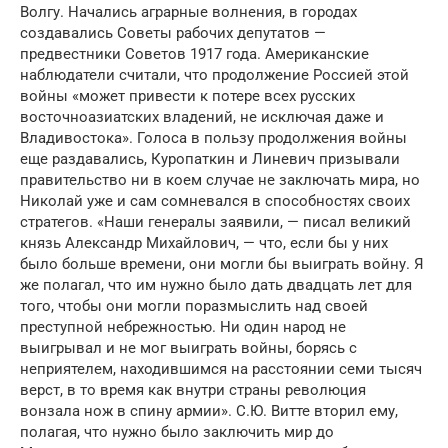
Волгу. Начались аграрные волнения, в городах
создавались Советы рабочих депутатов —
предвестники Советов 1917 года. Американские
наблюдатели считали, что продолжение Россией этой
войны «может привести к потере всех русских
восточноазиатских владений, не исключая даже и
Владивостока». Голоса в пользу продолжения войны
еще раздавались, Куропаткин и Линевич призывали
правительство ни в коем случае не заключать мира, но
Николай уже и сам сомневался в способностях своих
стратегов. «Наши генералы заявили, — писал великий
князь Александр Михайлович, — что, если бы у них
было больше времени, они могли бы выиграть войну. Я
же полагал, что им нужно было дать двадцать лет для
того, чтобы они могли поразмыслить над своей
преступной небрежностью. Ни один народ не
выигрывал и не мог выиграть войны, борясь с
неприятелем, находившимся на расстоянии семи тысяч
верст, в то время как внутри страны революция
вонзала нож в спину армии». С.Ю. Витте вторил ему,
полагая, что нужно было заключить мир до