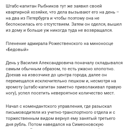
Штабс-капитан Рыбников тут же заявил своей
квартирной хозяйке, что дела вызывают его на день –
на два из Петербурга и чтобы поэтому она не
беспокоилась его отсутствием. Затем он оделся, вышел
из дому и больше уж никогда туда не возвращался.
Пленение адмирала Рожественского на миноносце
«Бедовый»
День у Василия Александровича поначалу складывался
самым обычным образом, то есть ужасно хлопотно.
Доехав на извозчике до центра города, далее он
перемещался исключительно пешком и, несмотря на
хромоту (штабс-капитан заметно приволакивал правую
ногу), успел посетить невероятное количество мест.
Начал с комендантского управления, где разыскал
письмоводителя из учетно-транспортного отдела и с
торжественным видом вернул ему занятый третьего
дня рубль. Потом наведался на Симеоновскую