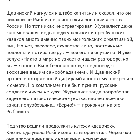
Щавинский нагнулся к штабс-капитану и сказал, что он
никакой не Рыбников, а японский военный агент в
России. Но тот никак не отреагировал. Журналист даже
засомневался: ведь среди уральских и оренбургских
казаков много именно таких монгольских, с желтизной,
лиц. Но нет, раскосое, скуластое лицо, постоянные
поклоны и потирание рук — все это не случайно. И уже
вслух: «Никто в мире не узнает о нашем разговоре, но
вы — японец. Вы в безопасности, я не донесу, я
восхищен вашим самообладанием». И Щавинский
пропел восторженный дифирамб японскому презрению
к смерти. Но комплимент не был принят: русский
солдатик ничем не хуже. Журналист тогда попробовал
задеть его патриотические чувства: японец все-таки
азиат, полуобезьяна… «Верно!» — прокричал на это
Рыбников.
Под утро решили продолжить кутеж у «девочек».
Клотильда увела Рыбникова на второй этаж. Через час
она присоединилась к компании, неизменно