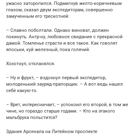
ужасно заторопился. Подмигнув желто-коричневым
глазом, сказал двум экспедиторам, совершенно
замученным его трескотней:
– Славно поболтали. Однако виноват, должен
покинуть. Антр-ну, любовное свидание с прекрасной
дамой. Томленье страсти и все такое. Как говолят
япоськи, куй железный, пока голячий.
Хохотнул, откланялся.
– Ну и фрукт, – вздохнул первый экспедитор,
молоденький зауряд-прапорщик. – А вот ведь нашел
себе какую-то.
– Врет, интересничает, – успокоил его второй, в том же
чине, но гораздо старше годами. – Кто на этакого
мальбрука польстится?
Здание Арсенала на Литейном проспекте