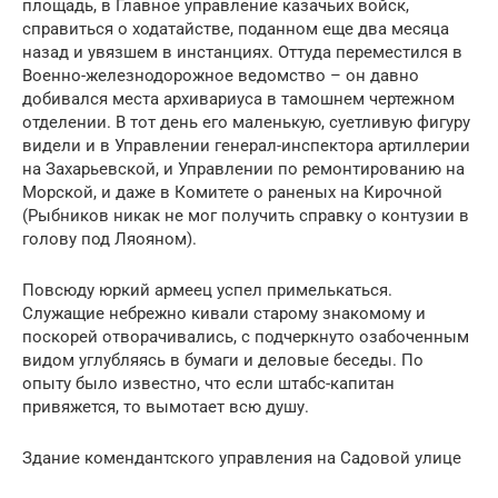
площадь, в Главное управление казачьих войск,
справиться о ходатайстве, поданном еще два месяца
назад и увязшем в инстанциях. Оттуда переместился в
Военно-железнодорожное ведомство – он давно
добивался места архивариуса в тамошнем чертежном
отделении. В тот день его маленькую, суетливую фигуру
видели и в Управлении генерал-инспектора артиллерии
на Захарьевской, и Управлении по ремонтированию на
Морской, и даже в Комитете о раненых на Кирочной
(Рыбников никак не мог получить справку о контузии в
голову под Ляояном).
Повсюду юркий армеец успел примелькаться.
Служащие небрежно кивали старому знакомому и
поскорей отворачивались, с подчеркнуто озабоченным
видом углубляясь в бумаги и деловые беседы. По
опыту было известно, что если штабс-капитан
привяжется, то вымотает всю душу.
Здание комендантского управления на Садовой улице