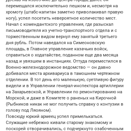
перемещался исключительно пешком и, несмотря на
хромоту (штабс-капитан заметно приволакивал правую
ногу), успел посетить невероятное количество мест.
Начал с комендантского управления, где разыскал
письмоводителя из учетно-транспортного отдела и с
торжественным видом вернул ему занятый третьего
дня рубль. Потом наведался на Симеоновскую
площадь, в Главное управление казачьих войск,
справиться о ходатайстве, поданном еще два месяца
назад и увязшем в инстанциях. Оттуда переместился в
Военно-железнодорожное ведомство — он давно
добивался места архивариуса в тамошнем чертежном
отделении. В тот день его маленькую, суетливую фигуру
видели и в Управлении генерал-инспектора артиллерии
на Захарьевской, и Управлении по ремонтированию на
Морской, и даже в Комитете о раненых на Кирочной
(Рыбников никак не мог получить справку о контузии в
голову под Ляояном).
Повсюду юркий армеец успел примелькаться.
Служащие небрежно кивали старому знакомому и
поскорей отворачивались, с подчеркнуто озабоченным