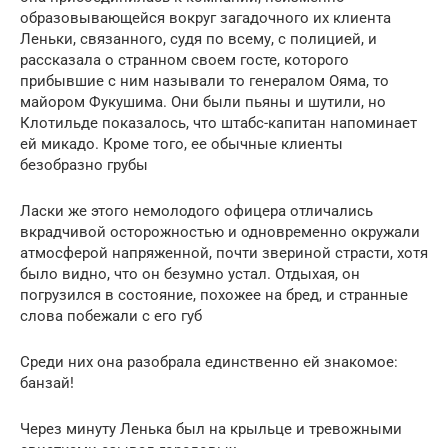
образовывающейся вокруг загадочного их клиента
Леньки, связанного, судя по всему, с полицией, и
рассказала о странном своем госте, которого
прибывшие с ним называли то генералом Ояма, то
майором Фукушима. Они были пьяны и шутили, но
Клотильде показалось, что штабс-капитан напоминает
ей микадо. Кроме того, ее обычные клиенты
безобразно грубы
Ласки же этого немолодого офицера отличались
вкрадчивой осторожностью и одновременно окружали
атмосферой напряженной, почти звериной страсти, хотя
было видно, что он безумно устал. Отдыхая, он
погрузился в состояние, похожее на бред, и странные
слова побежали с его губ
Среди них она разобрала единственно ей знакомое:
банзай!
Через минуту Ленька был на крыльце и тревожными