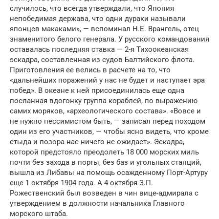
случилось, что всегда утверждали, что Япония
непобедимая держава, что одни дураки называли
японцев макаками», — вспоминал Н.Е. Врангель, отец
знаменитого белого генерала. У русского командования
оставалась последняя ставка — 2-я Тихоокеанская
эскадра, составленная из судов Балтийского флота.
Приготовления ее велись в расчете на то, что
«дальнейших поражений у нас не будет и наступает эра
побед». В океане к ней присоединилась еще одна
посланная вдогонку группа кораблей, по выражению
самих моряков, «археологического состава». «Вовсе и
не нужно пессимистом быть, — записал перед походом
один из его участников, — чтобы ясно видеть, что кроме
стыда и позора нас ничего не ожидает». Эскадра,
которой предстояло преодолеть 18 000 морских миль
почти без захода в порты, без баз и угольных станций,
вышла из Либавы на помощь осажденному Порт-Артуру
еще 1 октября 1904 года. А 4 октября З.П.
Рожественский был возведен в чин вице-адмирала с
утверждением в должности начальника Главного
морского штаба.