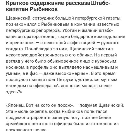
Краткое содержание рассказаШтабс-
капитан Рыбников
Щавинский, сотрудник большой петербургской газеты,
познакомился с Рыбниковым в компании известных
петербургских репортеров. Убогий и жалкий штабс-
капитан ораторствовал, громя бездарное командование
и превознося — с некоторой аффектацией — русского
солдата. Понаблюдав за ним, Щавинский заметил
некоторую двойственность в его облике. На первый
взгляд у него было обыкновенное лицо с курносым
носиком, в профиль оно выглядело насмешливым и
умным, а в фас — даже высокомерным. В это время
проснулся пьяный поэт Петрухин, уставился мутным
взглядом на офицера: «А, японская морда, ты еще
здесь?»
«Японец. Вот на кого он похож», — подумал Щавинский.
Эта мысль окрепла, когда Рыбников попытался
продемонстрировать раненую ногу: нижнее белье
армейского пехотного офицера было изготовлено из
прекрасного шелка.